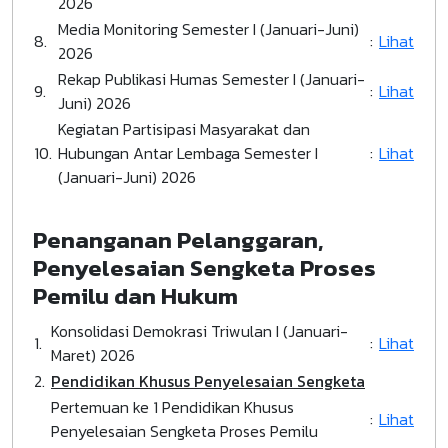
2026
Media Monitoring Semester I (Januari-Juni)
8.
:
Lihat
2026
Rekap Publikasi Humas Semester I (Januari-
9.
:
Lihat
Juni) 2026
Kegiatan Partisipasi Masyarakat dan
10.
Hubungan Antar Lembaga Semester I
:
Lihat
(Januari-Juni) 2026
Penanganan Pelanggaran,
Penyelesaian Sengketa Proses
Pemilu dan Hukum
Konsolidasi Demokrasi Triwulan I (Januari-
1.
:
Lihat
Maret) 2026
2.
Pendidikan Khusus Penyelesaian Sengketa
Pertemuan ke 1 Pendidikan Khusus
:
Lihat
Penyelesaian Sengketa Proses Pemilu