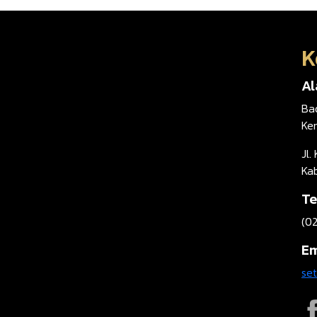
K
A
Ba
Ke
Jl.
Ka
Te
(0
Em
se