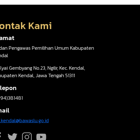
ontak Kami
lamat
dan Pengawas Pemilihan Umum Kabupaten
ndal
 Kyai Gembyang No.23, Ngilir, Kec. Kendal,
bupaten Kendal, Jawa Tengah 51311
lepon
294)381481
ail
t.kendal@bawaslu.go.id