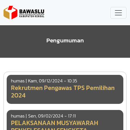
Lompat ke isi utama
Pengumuman
humas |
Kam, 09/12/2024 - 10:35
Rekrutmen Pengawas TPS Pemilihan
2024
humas |
Sen, 09/02/2024 - 17:11
PELAKSANAAN MUSYAWARAH